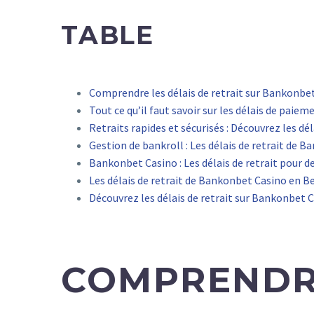
TABLE
Comprendre les délais de retrait sur Bankonbet
Tout ce qu’il faut savoir sur les délais de pai
Retraits rapides et sécurisés : Découvrez les d
Gestion de bankroll : Les délais de retrait de 
Bankonbet Casino : Les délais de retrait pour de
Les délais de retrait de Bankonbet Casino en Bel
Découvrez les délais de retrait sur Bankonbet 
COMPRENDRE