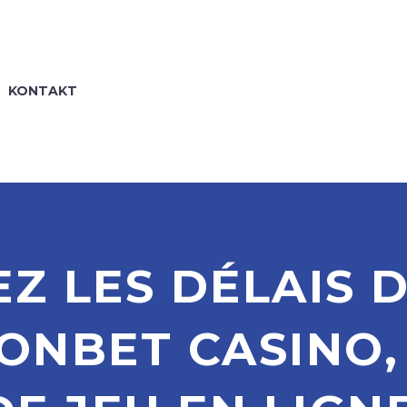
KONTAKT
Z LES DÉLAIS D
ONBET CASINO,