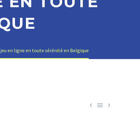
E EN TOUTE
IQUE
 jeu en ligne en toute sérénité en Belgique


