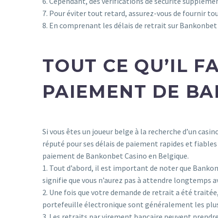
6. Cependant, des vérifications de sécurité supplémen
7. Pour éviter tout retard, assurez-vous de fournir t
8. En comprenant les délais de retrait sur Bankonbet 
TOUT CE QU’IL F
PAIEMENT DE BA
Si vous êtes un joueur belge à la recherche d’un cas
réputé pour ses délais de paiement rapides et fiables
paiement de Bankonbet Casino en Belgique.
1. Tout d’abord, il est important de noter que Bankon
signifie que vous n’aurez pas à attendre longtemps av
2. Une fois que votre demande de retrait a été traité
portefeuille électronique sont généralement les plus
3. Les retraits par virement bancaire peuvent prendr