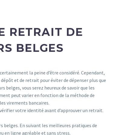
E RETRAIT DE
RS BELGES
ut certainement la peine d’être considéré. Cependant,
e dépôt et de retrait pour éviter de dépenser plus que
rs belges, vous serez heureux de savoir que les
ment peut varier en fonction de la méthode de
 les virements bancaires.
ifier votre identité avant d’approuver un retrait.
rs belges. En suivant les meilleures pratiques de
u en ligne agréable et sans stress.