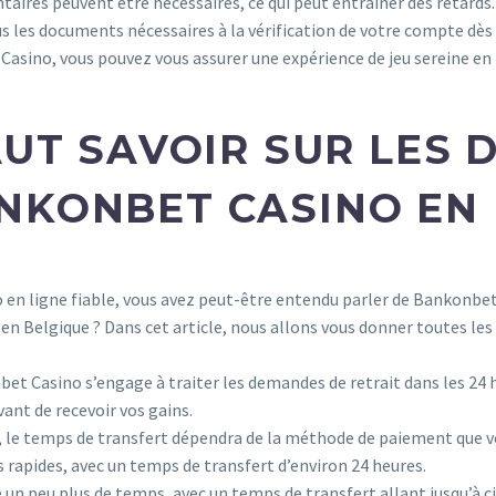
taires peuvent être nécessaires, ce qui peut entraîner des retards.
ous les documents nécessaires à la vérification de votre compte dès
Casino, vous pouvez vous assurer une expérience de jeu sereine en
AUT SAVOIR SUR LES 
NKONBET CASINO EN
ino en ligne fiable, vous avez peut-être entendu parler de Bankonb
 en Belgique ? Dans cet article, nous allons vous donner toutes le
bet Casino s’engage à traiter les demandes de retrait dans les 24 
ant de recevoir vos gains.
e, le temps de transfert dépendra de la méthode de paiement que vo
 rapides, avec un temps de transfert d’environ 24 heures.
e un peu plus de temps, avec un temps de transfert allant jusqu’à