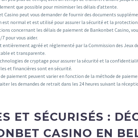
pidement que possible pour minimiser les délais d’attente.
t Casino peut vous demander de fournir des documents supplémenta
 est normal et est utilisé pour assurer la sécurité et la protection 
tions concernant les délais de paiement de Bankonbet Casino, vou
/7 pour vous aider.
t entièrement agréé et réglementé par la Commission des Jeux de 
table et transparente.
chnologies de cryptage pour assurer la sécurité et la confidentiali
es et financières sont en sécurité.
ais de paiement peuvent varier en fonction de la méthode de paiemen
ter les demandes de retrait dans les 24 heures suivant la réceptio
S ET SÉCURISÉS : D
ONBET CASINO EN BE