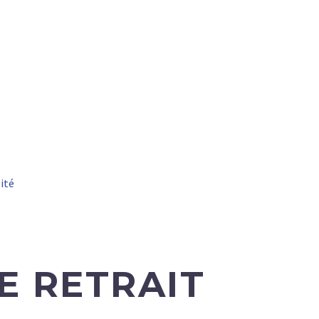
ité
E RETRAIT