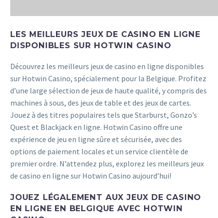
LES MEILLEURS JEUX DE CASINO EN LIGNE
DISPONIBLES SUR HOTWIN CASINO
Découvrez les meilleurs jeux de casino en ligne disponibles
sur Hotwin Casino, spécialement pour la Belgique. Profitez
d’une large sélection de jeux de haute qualité, y compris des
machines à sous, des jeux de table et des jeux de cartes.
Jouez à des titres populaires tels que Starburst, Gonzo’s
Quest et Blackjack en ligne. Hotwin Casino offre une
expérience de jeu en ligne sûre et sécurisée, avec des
options de paiement locales et un service clientèle de
premier ordre. N’attendez plus, explorez les meilleurs jeux
de casino en ligne sur Hotwin Casino aujourd’hui!
JOUEZ LÉGALEMENT AUX JEUX DE CASINO
EN LIGNE EN BELGIQUE AVEC HOTWIN