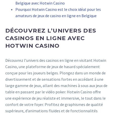
Belgique avec Hotwin Casino
Pourquoi Hotwin Casino est le choix idéal pour les
amateurs de jeux de casino en ligne en Belgique
DÉCOUVREZ L’UNIVERS DES
CASINOS EN LIGNE AVEC
HOTWIN CASINO
Découvrez l’univers des casinos en ligne en visitant Hotwin
Casino, une plateforme de jeux de hasard spécialement
conçue pour les joueurs belges. Plongez dans un monde de
divertissement et de sensations fortes en accédant à une
large gamme de jeux, allant des machines à sous aux jeux de
table en passant par le vidéo poker. Hotwin Casino offre
une expérience de jeu réaliste et immersive, le tout dans le
confort de votre foyer. Profitez de graphismes de qualité
supérieure, d’animations fluides et de fonctionnalités