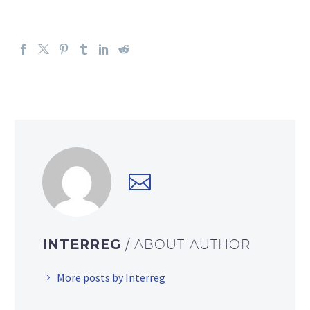
INTERREG
/ ABOUT AUTHOR
More posts by Interreg