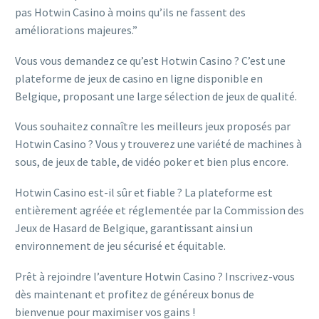
pas Hotwin Casino à moins qu’ils ne fassent des
améliorations majeures.”
Vous vous demandez ce qu’est Hotwin Casino ? C’est une
plateforme de jeux de casino en ligne disponible en
Belgique, proposant une large sélection de jeux de qualité.
Vous souhaitez connaître les meilleurs jeux proposés par
Hotwin Casino ? Vous y trouverez une variété de machines à
sous, de jeux de table, de vidéo poker et bien plus encore.
Hotwin Casino est-il sûr et fiable ? La plateforme est
entièrement agréée et réglementée par la Commission des
Jeux de Hasard de Belgique, garantissant ainsi un
environnement de jeu sécurisé et équitable.
Prêt à rejoindre l’aventure Hotwin Casino ? Inscrivez-vous
dès maintenant et profitez de généreux bonus de
bienvenue pour maximiser vos gains !