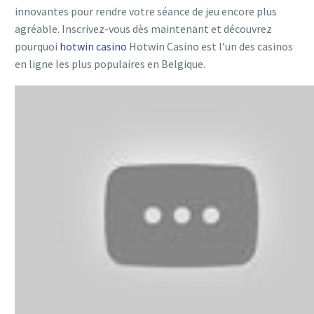
innovantes pour rendre votre séance de jeu encore plus
agréable. Inscrivez-vous dès maintenant et découvrez
pourquoi
hotwin casino
Hotwin Casino est l’un des casinos
en ligne les plus populaires en Belgique.