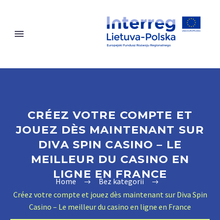
CRÉEZ VOTRE COMPTE ET
JOUEZ DÈS MAINTENANT SUR
DIVA SPIN CASINO – LE
MEILLEUR DU CASINO EN
LIGNE EN FRANCE
Home
Bez kategorii
Créez votre compte et jouez dès maintenant sur Diva Spin
Casino – Le meilleur du casino en ligne en France