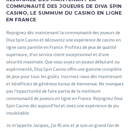
COMMUNAUTÉ DES JOUEURS DE DIVA SPIN
CASINO, LE SUMMUM DU CASINO EN LIGNE
EN FRANCE
Rejoignez dès maintenant la communauté des joueurs de
Diva Spin Casino et découvrez une expérience de casino en
ligne sans pareille en France. Profitez de jeux de qualité
supérieure, d’un service client exceptionnel et d’une
sécurité maximale. Que vous soyez un joueur débutant ou
expérimenté, Diva Spin Casino offre une gamme complète
de jeux pour tous les goûts. Inscrivez-vous dès maintenant
et bénéficiez de généreux bonus de bienvenue. Ne manquez
pas l’opportunité de faire partie de la meilleure
communauté de joueurs en ligne en France. Rejoignez Diva
Spin Casino dès aujourd’hui et vivez une expérience de jeu
inoubliable.
Je m’appelle Jacques, j’ai 45 ans et je suis un grand fan de