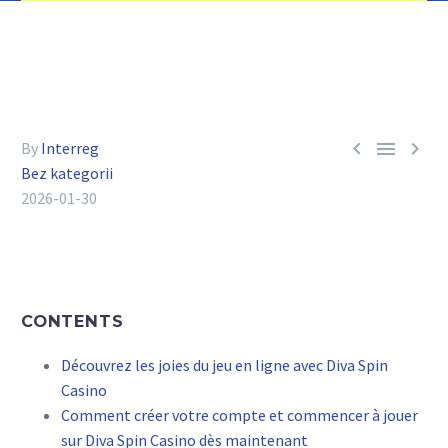



By
Interreg
Bez kategorii
2026-01-30
CONTENTS
Découvrez les joies du jeu en ligne avec Diva Spin
Casino
Comment créer votre compte et commencer à jouer
sur Diva Spin Casino dès maintenant