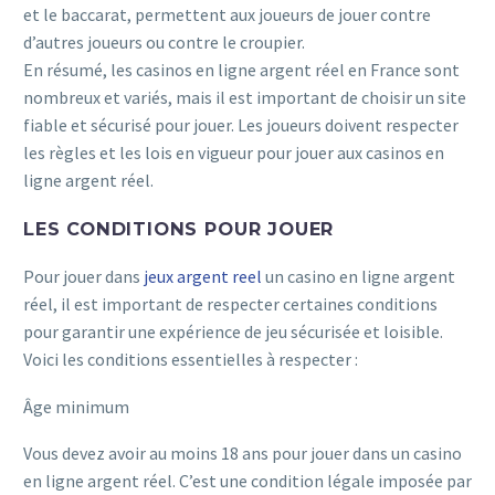
et le baccarat, permettent aux joueurs de jouer contre
d’autres joueurs ou contre le croupier.
En résumé, les casinos en ligne argent réel en France sont
nombreux et variés, mais il est important de choisir un site
fiable et sécurisé pour jouer. Les joueurs doivent respecter
les règles et les lois en vigueur pour jouer aux casinos en
ligne argent réel.
LES CONDITIONS POUR JOUER
Pour jouer dans
jeux argent reel
un casino en ligne argent
réel, il est important de respecter certaines conditions
pour garantir une expérience de jeu sécurisée et loisible.
Voici les conditions essentielles à respecter :
Âge minimum
Vous devez avoir au moins 18 ans pour jouer dans un casino
en ligne argent réel. C’est une condition légale imposée par