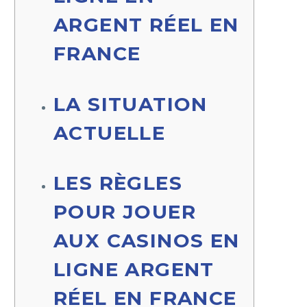
ARGENT RÉEL EN
FRANCE
LA SITUATION
ACTUELLE
LES RÈGLES
POUR JOUER
AUX CASINOS EN
LIGNE ARGENT
RÉEL EN FRANCE