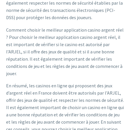
également respecter les normes de sécurité établies par la
norme de sécurité des transactions électroniques (PCI-
DSS) pour protéger les données des joueurs.
Comment choisir le meilleur application casino argent réel
? Pour choisir le meilleur application casino argent réel, il
est important de vérifier si le casino est autorisé par
l’ARJEL, si il offre des jeux de qualité et si il a une bonne
réputation. Il est également important de vérifier les
conditions de jeu et les règles de jeu avant de commencer à
jouer.
En résumé, les casinos en ligne qui proposent des jeux
d’argent réel en France doivent être autorisés par l’ARJEL,
offrir des jeux de qualité et respecter les normes de sécurité.
Il est également important de choisir un casino en ligne qui
a une bonne réputation et de vérifier les conditions de jeu
et les règles de jeu avant de commencer à jouer. En suivant
ces conseils, vous pourrez choisir le meilleur application