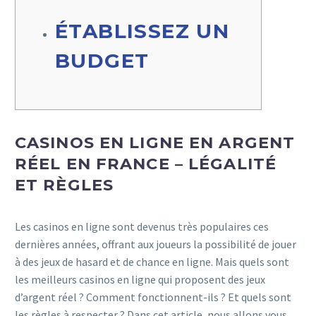
ÉTABLISSEZ UN
BUDGET
CASINOS EN LIGNE EN ARGENT
RÉEL EN FRANCE – LÉGALITÉ
ET RÈGLES
Les casinos en ligne sont devenus très populaires ces
dernières années, offrant aux joueurs la possibilité de jouer
à des jeux de hasard et de chance en ligne. Mais quels sont
les meilleurs casinos en ligne qui proposent des jeux
d’argent réel ? Comment fonctionnent-ils ? Et quels sont
les règles à respecter ? Dans cet article, nous allons vous