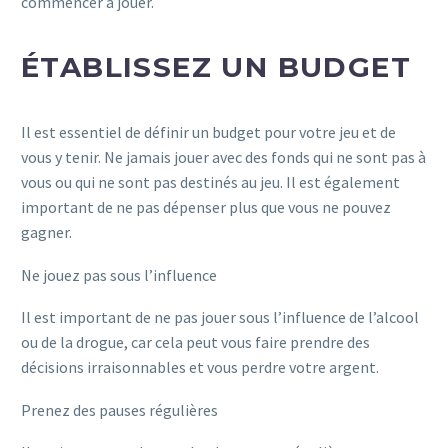
commencer à jouer.
ÉTABLISSEZ UN BUDGET
Il est essentiel de définir un budget pour votre jeu et de
vous y tenir. Ne jamais jouer avec des fonds qui ne sont pas à
vous ou qui ne sont pas destinés au jeu. Il est également
important de ne pas dépenser plus que vous ne pouvez
gagner.
Ne jouez pas sous l’influence
Il est important de ne pas jouer sous l’influence de l’alcool
ou de la drogue, car cela peut vous faire prendre des
décisions irraisonnables et vous perdre votre argent.
Prenez des pauses régulières