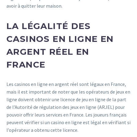
avoir à quitter leur maison.
LA LÉGALITÉ DES
CASINOS EN LIGNE EN
ARGENT RÉEL EN
FRANCE
Les casinos en ligne en argent réel sont légaux en France,
mais il est important de noter que les opérateurs de jeux en
ligne doivent obtenir une licence de jeu en ligne de la part
de l’Autorité de régulation des jeux en ligne (ARJEL) pour
pouvoir offrir leurs services en France. Les joueurs français
peuvent vérifier si un casino en ligne est légal en vérifiant si
l’opérateur a obtenu cette licence.