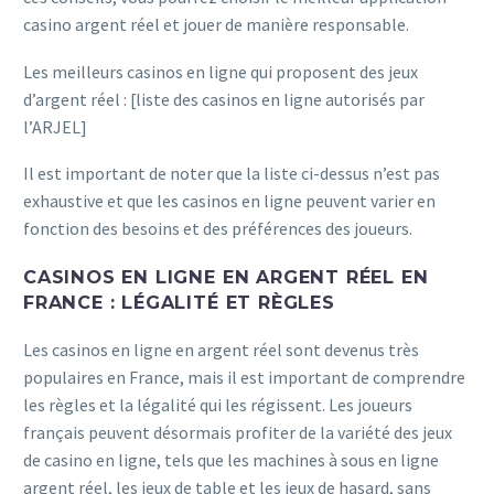
casino argent réel et jouer de manière responsable.
Les meilleurs casinos en ligne qui proposent des jeux
d’argent réel : [liste des casinos en ligne autorisés par
l’ARJEL]
Il est important de noter que la liste ci-dessus n’est pas
exhaustive et que les casinos en ligne peuvent varier en
fonction des besoins et des préférences des joueurs.
CASINOS EN LIGNE EN ARGENT RÉEL EN
FRANCE : LÉGALITÉ ET RÈGLES
Les casinos en ligne en argent réel sont devenus très
populaires en France, mais il est important de comprendre
les règles et la légalité qui les régissent. Les joueurs
français peuvent désormais profiter de la variété des jeux
de casino en ligne, tels que les machines à sous en ligne
argent réel, les jeux de table et les jeux de hasard, sans