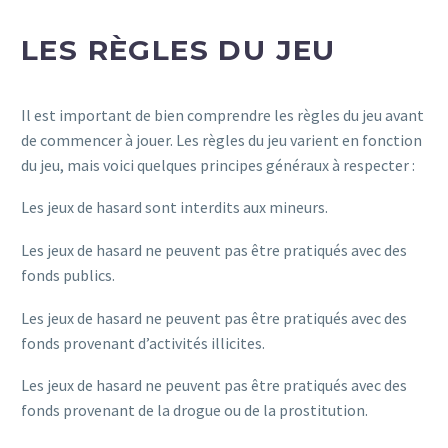
LES RÈGLES DU JEU
Il est important de bien comprendre les règles du jeu avant
de commencer à jouer. Les règles du jeu varient en fonction
du jeu, mais voici quelques principes généraux à respecter :
Les jeux de hasard sont interdits aux mineurs.
Les jeux de hasard ne peuvent pas être pratiqués avec des
fonds publics.
Les jeux de hasard ne peuvent pas être pratiqués avec des
fonds provenant d’activités illicites.
Les jeux de hasard ne peuvent pas être pratiqués avec des
fonds provenant de la drogue ou de la prostitution.