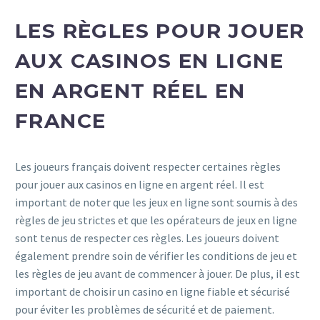
LES RÈGLES POUR JOUER
AUX CASINOS EN LIGNE
EN ARGENT RÉEL EN
FRANCE
Les joueurs français doivent respecter certaines règles
pour jouer aux casinos en ligne en argent réel. Il est
important de noter que les jeux en ligne sont soumis à des
règles de jeu strictes et que les opérateurs de jeux en ligne
sont tenus de respecter ces règles. Les joueurs doivent
également prendre soin de vérifier les conditions de jeu et
les règles de jeu avant de commencer à jouer. De plus, il est
important de choisir un casino en ligne fiable et sécurisé
pour éviter les problèmes de sécurité et de paiement.