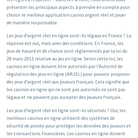
présenter les principaux aspects à prendre en compte pour
choisir le meilleur application casino argent réel et jouer
de manière responsable.
Les jeux d’argent réel en ligne sont-ils légaux en France ? La
réponse est oui, mais avec des conditions. En France, les
jeux de hasard et de chance sont réglementés par la loi du
29 mars 2011 relative au jeu en ligne. Selon cette loi, les
casinos en ligne doivent être autorisés par l’Autorité de
régulation des jeux en ligne (ARJEL) pour pouvoir proposer
des jeux d’argent réel aux joueurs français. Cela signifie que
les casinos en ligne qui ne sont pas autorisés ne sont pas
légaux et ne peuvent pas accepter des joueurs français.
Les jeux d’argent réel en ligne sont-ils sécurisés ? Oui, les
meilleurs casinos en ligne utilisent des systèmes de
sécurité de pointe pour protéger les données des joueurs et
les transactions financières. Les casinos en ligne doivent