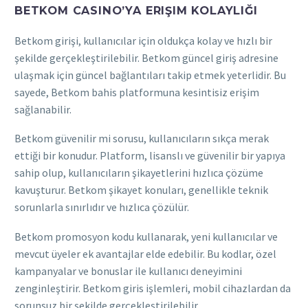
BETKOM CASINO’YA ERIŞIM KOLAYLIĞI
Betkom girişi, kullanıcılar için oldukça kolay ve hızlı bir
şekilde gerçekleştirilebilir. Betkom güncel giriş adresine
ulaşmak için güncel bağlantıları takip etmek yeterlidir. Bu
sayede, Betkom bahis platformuna kesintisiz erişim
sağlanabilir.
Betkom güvenilir mi sorusu, kullanıcıların sıkça merak
ettiği bir konudur. Platform, lisanslı ve güvenilir bir yapıya
sahip olup, kullanıcıların şikayetlerini hızlıca çözüme
kavuşturur. Betkom şikayet konuları, genellikle teknik
sorunlarla sınırlıdır ve hızlıca çözülür.
Betkom promosyon kodu kullanarak, yeni kullanıcılar ve
mevcut üyeler ek avantajlar elde edebilir. Bu kodlar, özel
kampanyalar ve bonuslar ile kullanıcı deneyimini
zenginleştirir. Betkom giris işlemleri, mobil cihazlardan da
sorunsuz bir şekilde gerçekleştirilebilir.