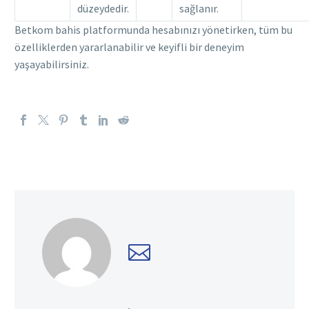
düzeydedir.
sağlanır.
Betkom bahis platformunda hesabınızı yönetirken, tüm bu
özelliklerden yararlanabilir ve keyifli bir deneyim
yaşayabilirsiniz.