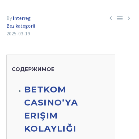



By
Interreg
Bez kategorii
2025-03-19
СОДЕРЖИМОЕ
BETKOM
CASINO’YA
ERIŞIM
KOLAYLIĞI