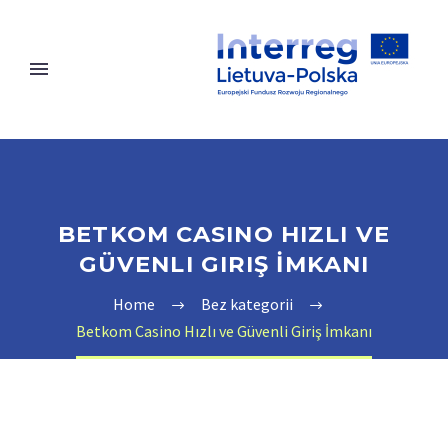
BETKOM CASINO HIZLI VE
GÜVENLI GIRIŞ İMKANI
Home
Bez kategorii
Betkom Casino Hızlı ve Güvenli Giriş İmkanı