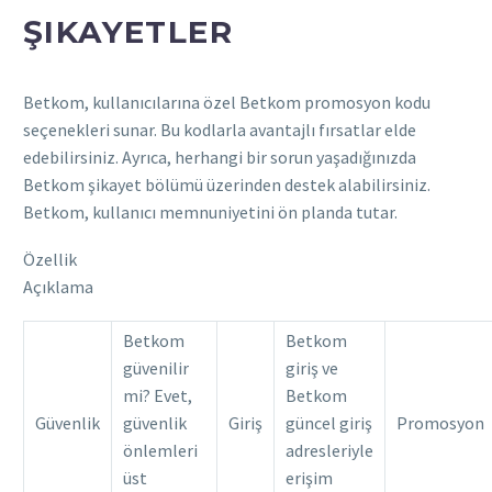
ŞIKAYETLER
Betkom, kullanıcılarına özel Betkom promosyon kodu
seçenekleri sunar. Bu kodlarla avantajlı fırsatlar elde
edebilirsiniz. Ayrıca, herhangi bir sorun yaşadığınızda
Betkom şikayet bölümü üzerinden destek alabilirsiniz.
Betkom, kullanıcı memnuniyetini ön planda tutar.
Özellik
Açıklama
Betkom
Betkom
güvenilir
giriş ve
mi? Evet,
Betkom
Güvenlik
güvenlik
Giriş
güncel giriş
Promosyon
önlemleri
adresleriyle
üst
erişim