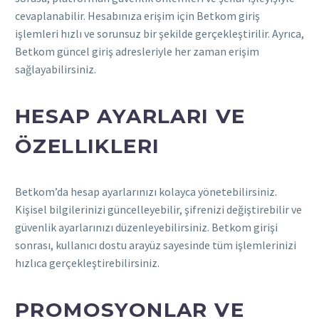
cevaplanabilir. Hesabınıza erişim için Betkom giriş
işlemleri hızlı ve sorunsuz bir şekilde gerçekleştirilir. Ayrıca,
Betkom güncel giriş adresleriyle her zaman erişim
sağlayabilirsiniz.
HESAP AYARLARI VE
ÖZELLIKLERI
Betkom’da hesap ayarlarınızı kolayca yönetebilirsiniz.
Kişisel bilgilerinizi güncelleyebilir, şifrenizi değiştirebilir ve
güvenlik ayarlarınızı düzenleyebilirsiniz. Betkom girişi
sonrası, kullanıcı dostu arayüz sayesinde tüm işlemlerinizi
hızlıca gerçekleştirebilirsiniz.
PROMOSYONLAR VE