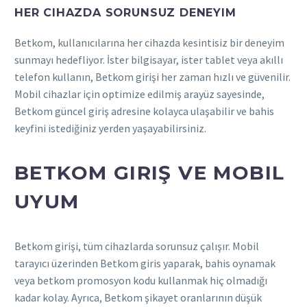
HER CIHAZDA SORUNSUZ DENEYIM
Betkom, kullanıcılarına her cihazda kesintisiz bir deneyim
sunmayı hedefliyor. İster bilgisayar, ister tablet veya akıllı
telefon kullanın, Betkom girişi her zaman hızlı ve güvenilir.
Mobil cihazlar için optimize edilmiş arayüz sayesinde,
Betkom güncel giriş adresine kolayca ulaşabilir ve bahis
keyfini istediğiniz yerden yaşayabilirsiniz.
BETKOM GIRIŞ VE MOBIL
UYUM
Betkom girişi, tüm cihazlarda sorunsuz çalışır. Mobil
tarayıcı üzerinden Betkom giris yaparak, bahis oynamak
veya betkom promosyon kodu kullanmak hiç olmadığı
kadar kolay. Ayrıca, Betkom şikayet oranlarının düşük