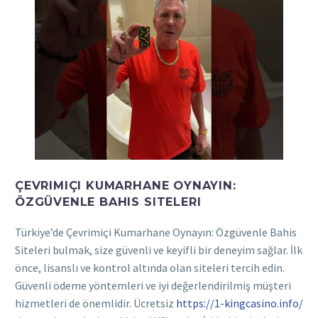
ÇEVRIMIÇI KUMARHANE OYNAYIN:
ÖZGÜVENLE BAHIS SITELERI
Türkiye’de Çevrimiçi Kumarhane Oynayın: Özgüvenle Bahis
Siteleri bulmak, size güvenli ve keyifli bir deneyim sağlar. İlk
önce, lisanslı ve kontrol altında olan siteleri tercih edin.
Güvenli ödeme yöntemleri ve iyi değerlendirilmiş müşteri
hizmetleri de önemlidir. Ücretsiz
https://1-kingcasino.info/