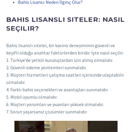
Bahis Lisansı: Neden İlginç Olur?
BAHIS LISANSLI SITELER: NASIL
SEÇILIR?
Bahis lisanslı siteler, bir kasino deneyiminin güvenli ve
keyifli olduğu anahtar faktörlerden biridir. İşte nasıl seçilir:
1. Türkiye’de yetkili kuruluşlardan izin almış olmalıdır.
2. Güvenli ödeme yöntemleri sunmalıdır.
3. Müşteri hizmetleri çalışma saatleri içerisinde ulaşılabilir
olmalıdır.
4. Farklı bahis seçenekleri ve avantajları sunmalıdır.
5. Mobil uyumlu olmalıdır.
6. Müşteri yorumları ve puanları yüksek olmalıdır.
7. Sorun yaşarsanız çözümler sunmalıdır.