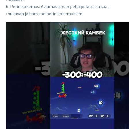
6. Pelin kokemus: Aviamastersin peliä pelatessa saat
mukavan ja hauskan pelin kokemuksen.