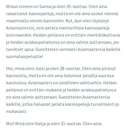
Minun nimeni on Sanna ja olen 35-vuotias. Olen aina
rakastanut kasinopelejä, mutta en ole aina voinut mennä
maailmalla oleviin kasinoihin. Nyt, kun olen löytänyt
Aviamastersin, voin pelata mestarillisia kasinopelejä
kotonaankin. Heidän peliänsä on erittäin mieltäliikuttavia
ja heidän asiakaspalvelunsa on aina valmis auttamaan, jos
tarvitset apua. Suosittelen varmasti Aviamastersia kaikille
suomalaispelajille!
Hei, minä olen Jussi ja olen 28-vuotias. Olen aina pitänyt
kasinoista, mutta en ole aina halunnut pelailla suurissa
kasinoissa. Aviamasters on oivallinen vaihtoehto. Heidän
peliänsä on erittäin mukavia ja heidän asiakaspalvelunsa
on aina valmis auttamaan. Suosittelen Aviamastersia
kaikille, jotka haluavat pelata kasinopelejä turvallisesti ja
mukavasti.
Moi! Minä olen Katja ja olen 31-vuotias. Olen aina