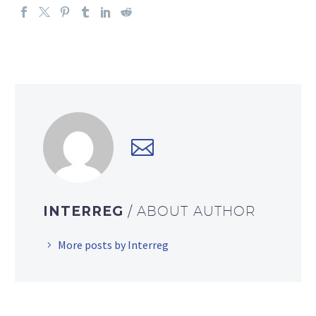
INTERREG
/ ABOUT AUTHOR
More posts by Interreg