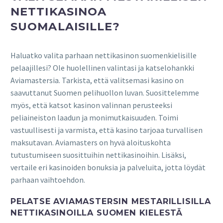
NETTIKASINOA
SUOMALAISILLE?
Haluatko valita parhaan nettikasinon suomenkielisille
pelaajillesi? Ole huolellinen valintasi ja katselohankki
Aviamastersia. Tarkista, että valitsemasi kasino on
saavuttanut Suomen pelihuollon luvan. Suosittelemme
myös, että katsot kasinon valinnan perusteeksi
peliaineiston laadun ja monimutkaisuuden. Toimi
vastuullisesti ja varmista, että kasino tarjoaa turvallisen
maksutavan. Aviamasters on hyvä aloituskohta
tutustumiseen suosittuihin nettikasinoihin. Lisäksi,
vertaile eri kasinoiden bonuksia ja palveluita, jotta löydät
parhaan vaihtoehdon.
PELATSE AVIAMASTERSIN MESTARILLISILLA
NETTIKASINOILLA SUOMEN KIELESTÄ