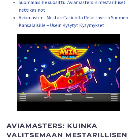
Suomalaisille suosittu: Aviamastersin mestarilliset
nettikasinot
Aviamasters: Mestari Casinolla Pelattavissa Suomen
Kansalaisille – Usein Kysytyt Kysymykset
AVIAMASTERS: KUINKA
VALITSEMAAN MESTARILLISEN