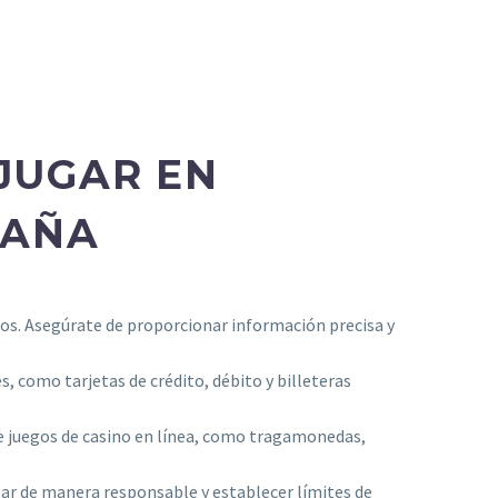
JUGAR EN
PAÑA
utos. Asegúrate de proporcionar información precisa y
, como tarjetas de crédito, débito y billeteras
 de juegos de casino en línea, como tragamonedas,
ugar de manera responsable y establecer límites de