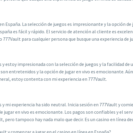
en España. La selección de juegos es impresionante y la opción de 
spaña es fácil y rápido. El servicio de atención al cliente es excel
 777Vault para cualquier persona que busque una experiencia de ju
estoy impresionada con la selección de juegos y la facilidad de us
s son entretenidos y la opción de jugar en vivo es emocionante. Aún
neral, estoy contenta con mi experiencia en 777Vault.
mi experiencia ha sido neutral. Inicia sesión en 777Vault y comienz
de jugar en vivo es emocionante. Los pagos son confiables y el servi
t, pero tampoco hay nada malo que decir. Es un casino en línea d
ult y comenzar a jugar en el casino en línea en España?