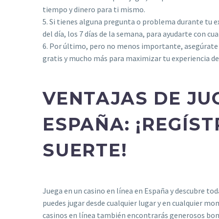
tiempo y dinero para ti mismo.
5. Si tienes alguna pregunta o problema durante tu ex
del día, los 7 días de la semana, para ayudarte con cua
6. Por último, pero no menos importante, asegúrate 
gratis y mucho más para maximizar tu experiencia de 
VENTAJAS DE JU
ESPAÑA: ¡REGÍST
SUERTE!
Juega en un casino en línea en España y descubre toda
puedes jugar desde cualquier lugar y en cualquier mo
casinos en línea también encontrarás generosos bon