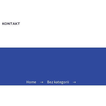
KONTAKT
Home
Bez kategorii