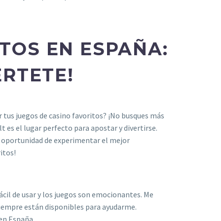
TOS EN ESPAÑA:
ÉRTETE!
r tus juegos de casino favoritos? ¡No busques más
 es el lugar perfecto para apostar y divertirse.
la oportunidad de experimentar el mejor
itos!
fácil de usar y los juegos son emocionantes. Me
y siempre están disponibles para ayudarme.
en España.