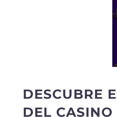
DESCUBRE 
DEL CASINO 