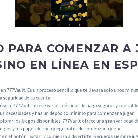
O PARA COMENZAR A 
SINO EN LÍNEA EN ES
 en 777Vault. Es un proceso sencillo que te llevará solo unos min
la seguridad de tu cuenta.
pósito. 777Vault ofrece varios métodos de pago seguros y confiables
tus necesidades y haz un depósito mínimo para comenzar a jugar.
explorar los juegos disponibles. 777Vault ofrece una gran variedad
 reglas y los pagos de cada juego antes de comenzar a jugar.
c en el botón „jugar” y comienza a divertirte. Recuerda siempre j