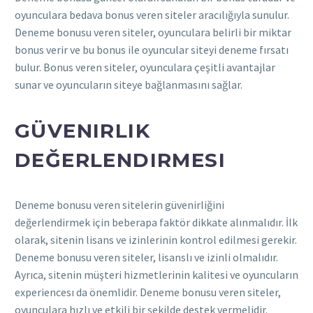
oyunculara bedava bonus veren siteler aracılığıyla sunulur.
Deneme bonusu veren siteler, oyunculara belirli bir miktar
bonus verir ve bu bonus ile oyuncular siteyi deneme fırsatı
bulur. Bonus veren siteler, oyunculara çeşitli avantajlar
sunar ve oyuncuların siteye bağlanmasını sağlar.
GÜVENIRLIK
DEĞERLENDIRMESI
Deneme bonusu veren sitelerin güvenirliğini
değerlendirmek için beberapa faktör dikkate alınmalıdır. İlk
olarak, sitenin lisans ve izinlerinin kontrol edilmesi gerekir.
Deneme bonusu veren siteler, lisanslı ve izinli olmalıdır.
Ayrıca, sitenin müşteri hizmetlerinin kalitesi ve oyuncuların
experiencesı da önemlidir. Deneme bonusu veren siteler,
oyunculara hızlı ve etkili bir şekilde destek vermelidir.