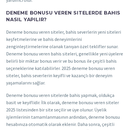
yardımcı olur.
DENEME BONUSU VEREN SITELERDE BAHIS
NASIL YAPILIR?
Deneme bonusu veren siteler, bahis severlerin yeni siteleri
keşfetmelerine ve bahis deneyimlerini
zenginleştirmelerine olanak tanıyan özel teklifler sunar.
Deneme bonusu veren bahis siteleri, genellikle yeni üyelere
belirli bir miktar bonus verir ve bu bonus ile çeşitli bahis
seçeneklerine katılabilirler. 2025 deneme bonusu veren
siteler, bahis severlerin keyifli ve kazançlı bir deneyim
yaşamalarını sağlar.
Deneme bonusu veren sitelerde bahis yapmak, oldukça
basit ve keyiflidir. İlk olarak, deneme bonusu veren siteler
2025 listesinden bir site seçilir ve üye olunur. Üyelik
işlemlerinin tamamlanmasının ardından, deneme bonusu
hesabınıza otomatik olarak eklenir. Daha sonra, çeşitli