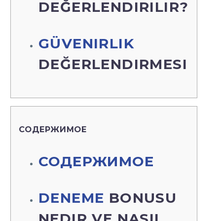
DEĞERLENDIRILIR?
GÜVENIRLIK
DEĞERLENDIRMESI
СОДЕРЖИМОЕ
СОДЕРЖИМОЕ
DENEME
BONUSU
NEDIR VE NASIL