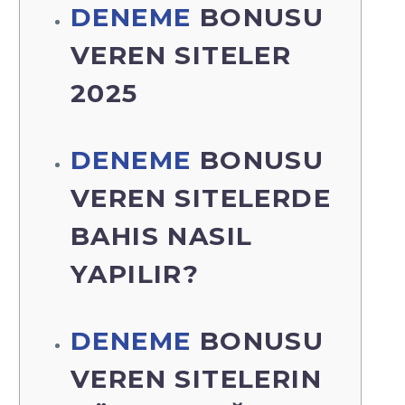
DENEME
BONUSU
VEREN SITELER
2025
DENEME
BONUSU
VEREN SITELERDE
BAHIS NASIL
YAPILIR?
DENEME
BONUSU
VEREN SITELERIN