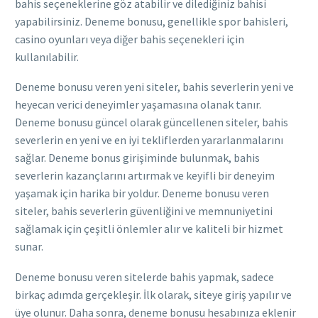
bahis seçeneklerine göz atabilir ve dilediğiniz bahisi
yapabilirsiniz. Deneme bonusu, genellikle spor bahisleri,
casino oyunları veya diğer bahis seçenekleri için
kullanılabilir.
Deneme bonusu veren yeni siteler, bahis severlerin yeni ve
heyecan verici deneyimler yaşamasına olanak tanır.
Deneme bonusu güncel olarak güncellenen siteler, bahis
severlerin en yeni ve en iyi tekliflerden yararlanmalarını
sağlar. Deneme bonus girişiminde bulunmak, bahis
severlerin kazançlarını artırmak ve keyifli bir deneyim
yaşamak için harika bir yoldur. Deneme bonusu veren
siteler, bahis severlerin güvenliğini ve memnuniyetini
sağlamak için çeşitli önlemler alır ve kaliteli bir hizmet
sunar.
Deneme bonusu veren sitelerde bahis yapmak, sadece
birkaç adımda gerçekleşir. İlk olarak, siteye giriş yapılır ve
üye olunur. Daha sonra, deneme bonusu hesabınıza eklenir