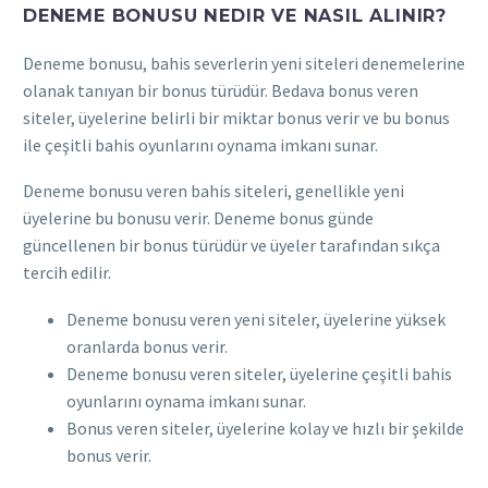
DENEME BONUSU NEDIR VE NASIL ALINIR?
Deneme bonusu, bahis severlerin yeni siteleri denemelerine
olanak tanıyan bir bonus türüdür. Bedava bonus veren
siteler, üyelerine belirli bir miktar bonus verir ve bu bonus
ile çeşitli bahis oyunlarını oynama imkanı sunar.
Deneme bonusu veren bahis siteleri, genellikle yeni
üyelerine bu bonusu verir. Deneme bonus günde
güncellenen bir bonus türüdür ve üyeler tarafından sıkça
tercih edilir.
Deneme bonusu veren yeni siteler, üyelerine yüksek
oranlarda bonus verir.
Deneme bonusu veren siteler, üyelerine çeşitli bahis
oyunlarını oynama imkanı sunar.
Bonus veren siteler, üyelerine kolay ve hızlı bir şekilde
bonus verir.