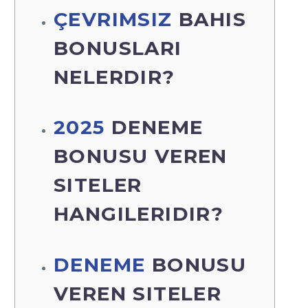
ÇEVRIMSIZ
BAHIS
BONUSLARI
NELERDIR?
2025
DENEME
BONUSU VEREN
SITELER
HANGILERIDIR?
DENEME
BONUSU
VEREN SITELER