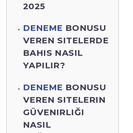
2025
DENEME
BONUSU
VEREN SITELERDE
BAHIS NASIL
YAPILIR?
DENEME
BONUSU
VEREN SITELERIN
GÜVENIRLIĞI
NASIL