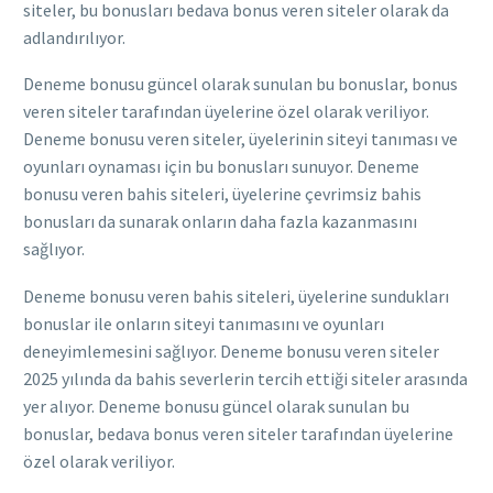
siteler, bu bonusları bedava bonus veren siteler olarak da
adlandırılıyor.
Deneme bonusu güncel olarak sunulan bu bonuslar, bonus
veren siteler tarafından üyelerine özel olarak veriliyor.
Deneme bonusu veren siteler, üyelerinin siteyi tanıması ve
oyunları oynaması için bu bonusları sunuyor. Deneme
bonusu veren bahis siteleri, üyelerine çevrimsiz bahis
bonusları da sunarak onların daha fazla kazanmasını
sağlıyor.
Deneme bonusu veren bahis siteleri, üyelerine sundukları
bonuslar ile onların siteyi tanımasını ve oyunları
deneyimlemesini sağlıyor. Deneme bonusu veren siteler
2025 yılında da bahis severlerin tercih ettiği siteler arasında
yer alıyor. Deneme bonusu güncel olarak sunulan bu
bonuslar, bedava bonus veren siteler tarafından üyelerine
özel olarak veriliyor.