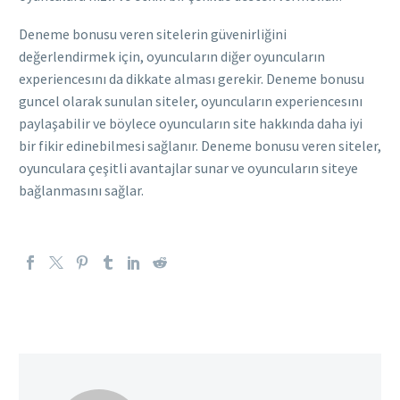
Deneme bonusu veren sitelerin güvenirliğini
değerlendirmek için, oyuncuların diğer oyuncuların
experiencesını da dikkate alması gerekir. Deneme bonusu
guncel olarak sunulan siteler, oyuncuların experiencesını
paylaşabilir ve böylece oyuncuların site hakkında daha iyi
bir fikir edinebilmesi sağlanır. Deneme bonusu veren siteler,
oyunculara çeşitli avantajlar sunar ve oyuncuların siteye
bağlanmasını sağlar.