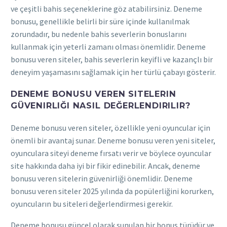
ve çeşitli bahis seçeneklerine göz atabilirsiniz. Deneme
bonusu, genellikle belirli bir süre içinde kullanılmak
zorundadır, bu nedenle bahis severlerin bonuslarını
kullanmak için yeterli zamanı olması önemlidir. Deneme
bonusu veren siteler, bahis severlerin keyifli ve kazançlı bir
deneyim yaşamasını sağlamak için her türlü çabayı gösterir.
DENEME BONUSU VEREN SITELERIN
GÜVENIRLIĞI NASIL DEĞERLENDIRILIR?
Deneme bonusu veren siteler, özellikle yeni oyuncular için
önemli bir avantaj sunar. Deneme bonusu veren yeni siteler,
oyunculara siteyi deneme fırsatı verir ve böylece oyuncular
site hakkında daha iyi bir fikir edinebilir. Ancak, deneme
bonusu veren sitelerin güvenirliği önemlidir. Deneme
bonusu veren siteler 2025 yılında da popülerliğini korurken,
oyuncuların bu siteleri değerlendirmesi gerekir.
Deneme bonusu güncel olarak sunulan bir bonus türüdür ve