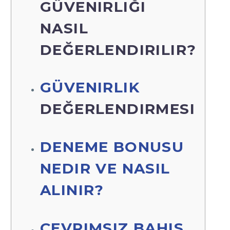
GÜVENIRLIĞI
NASIL
DEĞERLENDIRILIR?
GÜVENIRLIK
DEĞERLENDIRMESI
DENEME BONUSU
NEDIR VE NASIL
ALINIR?
ÇEVRIMSIZ BAHIS