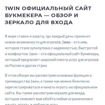
1WIN ОФИЦИАЛЬНЫЙ САЙТ
БУКМЕКЕРА — ОБЗОР И
ЗЕРКАЛО ДЛЯ ВХОДА
В мире ставок и азарта, где каждый день приносит
новые возможности для игроков,
1вин
– это имя,
которое стало synonymous с надежностью, быстротой
и комфортом. 1вин – это официальный сайт букмекера,
который предлагает широкий спектр услуг для игроков
из России и других стран.
В этом обзоре мы рассмотрим основные функции и
преимущества 1вин, а также как можно безопасно
зарегистрироваться и начать играть на официальном
сайте. Мы также рассмотрим зеркало для входа,
которое поможет вам обойти любые ограничения и
начать играть в любимые игры.