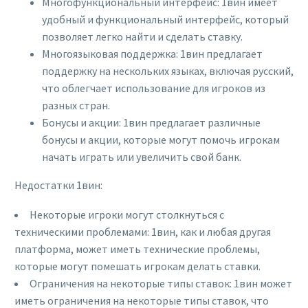
Многофункциональный интерфейс: 1вин имеет
удобный и функциональный интерфейс, который
позволяет легко найти и сделать ставку.
Многоязыковая поддержка: 1вин предлагает
поддержку на нескольких языках, включая русский,
что облегчает использование для игроков из
разных стран.
Бонусы и акции: 1вин предлагает различные
бонусы и акции, которые могут помочь игрокам
начать играть или увеличить свой банк.
Недостатки 1вин:
Некоторые игроки могут столкнуться с
техническими проблемами: 1вин, как и любая другая
платформа, может иметь технические проблемы,
которые могут помешать игрокам делать ставки.
Ограничения на некоторые типы ставок: 1вин может
иметь ограничения на некоторые типы ставок, что