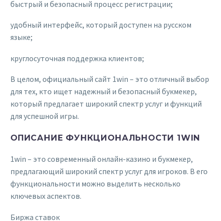
быстрый и безопасный процесс регистрации;
удобный интерфейс, который доступен на русском
языке;
круглосуточная поддержка клиентов;
В целом, официальный сайт 1win – это отличный выбор
для тех, кто ищет надежный и безопасный букмекер,
который предлагает широкий спектр услуг и функций
для успешной игры.
ОПИСАНИЕ ФУНКЦИОНАЛЬНОСТИ 1WIN
1win – это современный онлайн-казино и букмекер,
предлагающий широкий спектр услуг для игроков. В его
функциональности можно выделить несколько
ключевых аспектов.
Биржа ставок