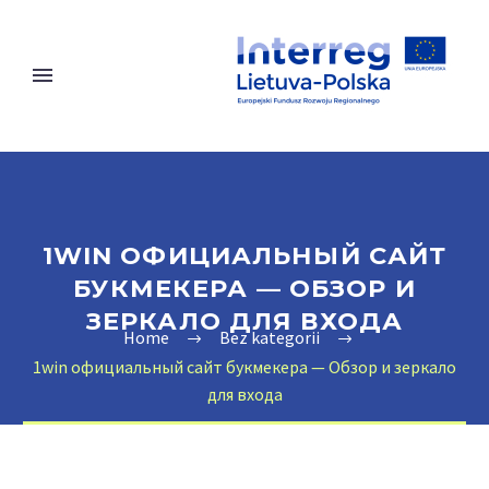
1WIN ОФИЦИАЛЬНЫЙ САЙТ
БУКМЕКЕРА — ОБЗОР И
ЗЕРКАЛО ДЛЯ ВХОДА
Home
Bez kategorii
1win официальный сайт букмекера — Обзор и зеркало
для входа