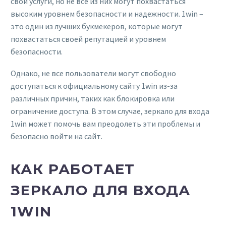
свои услуги, но не все из них могут похвастаться
высоким уровнем безопасности и надежности. 1win –
это один из лучших букмекеров, которые могут
похвастаться своей репутацией и уровнем
безопасности.
Однако, не все пользователи могут свободно
доступаться к официальному сайту 1win из-за
различных причин, таких как блокировка или
ограничение доступа. В этом случае, зеркало для входа
1win может помочь вам преодолеть эти проблемы и
безопасно войти на сайт.
КАК РАБОТАЕТ
ЗЕРКАЛО ДЛЯ ВХОДА
1WIN