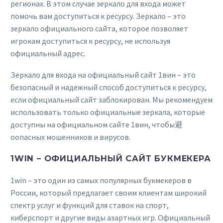
регионах. В этом случае зеркало для входа может
помочь вам доступиться к ресурсу. Зеркало – это
зеркало официального сайта, которое позволяет
игрокам доступиться к ресурсу, не используя
официальный адрес.
Зеркало для входа на официальный сайт 1вин – это
безопасный и надежный способ доступиться к ресурсу,
если официальный сайт заблокирован. Мы рекомендуем
использовать только официальные зеркала, которые
доступны на официальном сайте 1вин, чтобы避
оопасных мошенников и вирусов.
1WIN – ОФИЦИАЛЬНЫЙ САЙТ БУКМЕКЕРА
1win – это один из самых популярных букмекеров в
России, который предлагает своим клиентам широкий
спектр услуг и функций для ставок на спорт,
киберспорт и другие виды азартных игр. Официальный