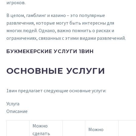
игроков.
В целом, гамблинг и казино – это популярные
развлечения, которые могут быть интересны для
многих людей. Однако, важно помнить о рисках и
ограничениях, связанных с этими видами развлечений.
БУКМЕКЕРСКИЕ УСЛУГИ 1ВИН
ОСНОВНЫЕ УСЛУГИ
1вин предлагает следующие основные услуги:
Услуга
Описание
Можно
Можно
сделать