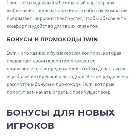
1вин – это надежный и безопасный партнер для
любителей ставок на спортивные события. Компания
предлагает широкий спектр услуг, чтобы обеспечить
комфорт и удобство для своих клиентов.
БОНУСЫ И ПРОМОКОДЫ 1WIN
1win – это казино и букмекерская контора, которая
предлагает своим клиентам множество
привлекательных предложений, чтобы сделать игру
еще более интересной и выгодной. В этом разделе мы
рассмотрим бонусы и промокоды 1win, которые
помогут вам начать играть с преимуществом.
БОНУСЫ ДЛЯ НОВЫХ
ИГРОКОВ