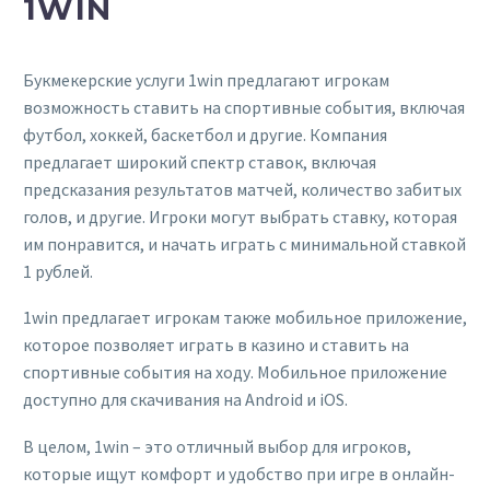
1WIN
Букмекерские услуги 1win предлагают игрокам
возможность ставить на спортивные события, включая
футбол, хоккей, баскетбол и другие. Компания
предлагает широкий спектр ставок, включая
предсказания результатов матчей, количество забитых
голов, и другие. Игроки могут выбрать ставку, которая
им понравится, и начать играть с минимальной ставкой
1 рублей.
1win предлагает игрокам также мобильное приложение,
которое позволяет играть в казино и ставить на
спортивные события на ходу. Мобильное приложение
доступно для скачивания на Android и iOS.
В целом, 1win – это отличный выбор для игроков,
которые ищут комфорт и удобство при игре в онлайн-