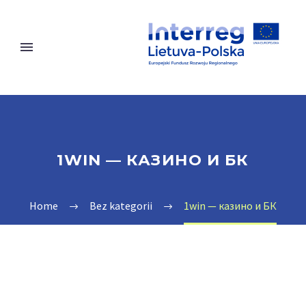
1WIN — КАЗИНО И БК
Home
Bez kategorii
1win — казино и БК