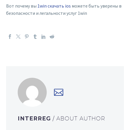
Вот почему вы
1win скачать ios
можете быть уверены в
безопасности и легальности услуг 1win
INTERREG
/ ABOUT AUTHOR