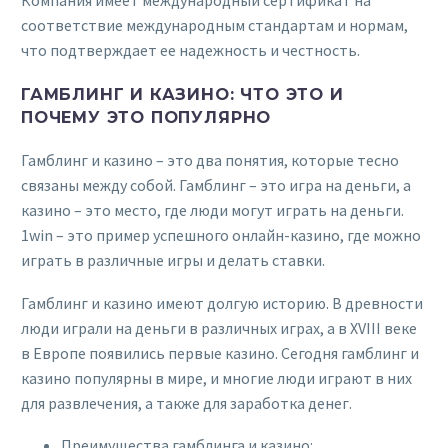
Компания имеет международный сертификат на
соответствие международным стандартам и нормам,
что подтверждает ее надежность и честность.
ГАМБЛИНГ И КАЗИНО: ЧТО ЭТО И
ПОЧЕМУ ЭТО ПОПУЛЯРНО
Гамблинг и казино – это два понятия, которые тесно
связаны между собой. Гамблинг – это игра на деньги, а
казино – это место, где люди могут играть на деньги.
1win – это пример успешного онлайн-казино, где можно
играть в различные игры и делать ставки.
Гамблинг и казино имеют долгую историю. В древности
люди играли на деньги в различных играх, а в XVIII веке
в Европе появились первые казино. Сегодня гамблинг и
казино популярны в мире, и многие люди играют в них
для развлечения, а также для заработка денег.
Преимущества гамблинга и казино: