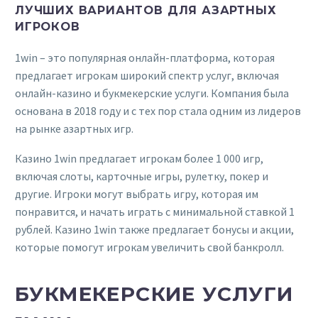
ЛУЧШИХ ВАРИАНТОВ ДЛЯ АЗАРТНЫХ
ИГРОКОВ
1win – это популярная онлайн-платформа, которая
предлагает игрокам широкий спектр услуг, включая
онлайн-казино и букмекерские услуги. Компания была
основана в 2018 году и с тех пор стала одним из лидеров
на рынке азартных игр.
Казино 1win предлагает игрокам более 1 000 игр,
включая слоты, карточные игры, рулетку, покер и
другие. Игроки могут выбрать игру, которая им
понравится, и начать играть с минимальной ставкой 1
рублей. Казино 1win также предлагает бонусы и акции,
которые помогут игрокам увеличить свой банкролл.
БУКМЕКЕРСКИЕ УСЛУГИ