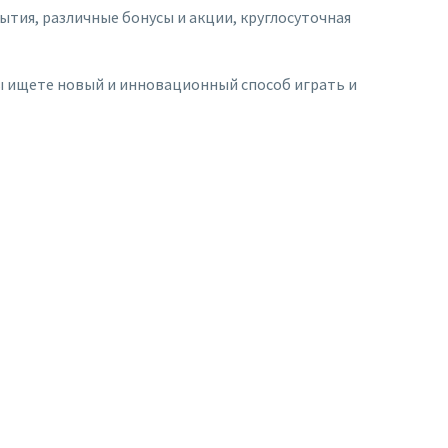
тия, различные бонусы и акции, круглосуточная
 вы ищете новый и инновационный способ играть и