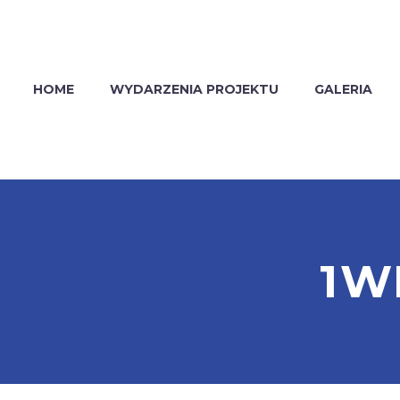
HOME
WYDARZENIA PROJEKTU
GALERIA
1W