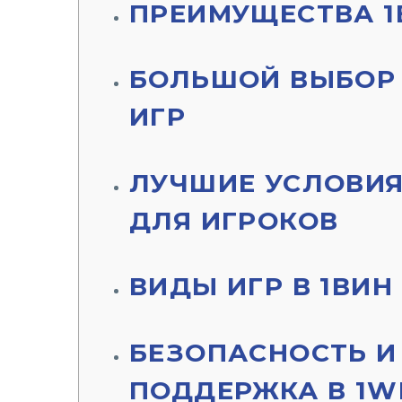
ПРЕИМУЩЕСТВА 1
БОЛЬШОЙ ВЫБОР
ИГР
ЛУЧШИЕ УСЛОВИ
ДЛЯ ИГРОКОВ
ВИДЫ ИГР В 1ВИН
БЕЗОПАСНОСТЬ И
ПОДДЕРЖКА В 1W