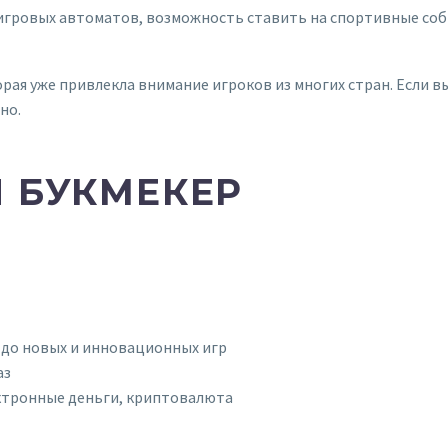
гровых автоматов, возможность ставить на спортивные собы
торая уже привлекла внимание игроков из многих стран. Если
но.
И БУКМЕКЕР
 до новых и инновационных игр
аз
ектронные деньги, криптовалюта